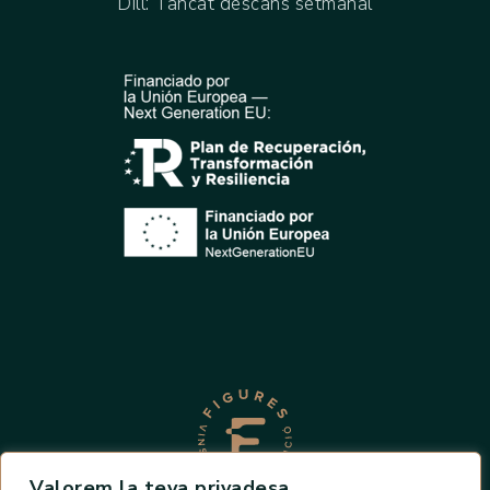
Dill: Tancat descans setmanal
Valorem la teva privadesa