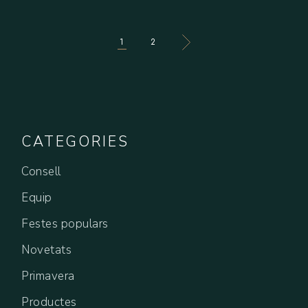
PAGINACIÓ
1
2
DE
LES
ENTRADES
CATEGORIES
Consell
Equip
Festes populars
Novetats
Primavera
Productes