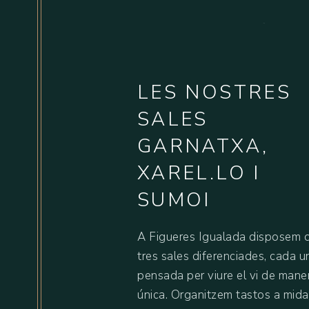
P
R
I
LES NOSTRES
SALES
GARNATXA,
XAREL.LO I
SUMOI
A Figueres Igualada disposem 
tres sales diferenciades, cada u
pensada per viure el vi de mane
única. Organitzem tastos a mida