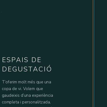
W
I
N
E
B
A
R
ESPAIS DE
DEGUSTACIÓ
T’oferim molt més que una
copa de vi. Volem que
gaudeixis d’una experiència
completa i personalitzada,