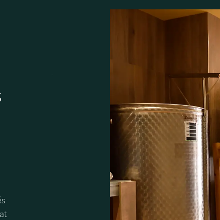
G
A
S
́s
at