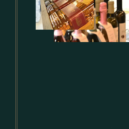
E
S
P