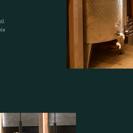
ll
ble