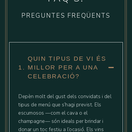
PREGUNTES FREQÜENTS
QUIN TIPUS DE VI ÉS
1.
MILLOR PER A UNA
CELEBRACIÓ?
Depèn molt del gust dels convidats i del
tipus de menú que s’hagi previst. Els
escumosos —com el cava o el
champagne— són ideals per brindar i
donar un toc festiu a l’ocasió. Els vins