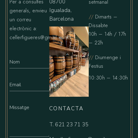
Per a consultes
08700
setmanal
generals, envieu
Igualada,
//
Dimarts –
Barcelona
un correu
Dissabte
electrònic a:
10h – 14h / 17h
cellerfigueres@gmail.com
– 22h
//
Diumenge i
Festius
10:30h – 14:30h
CONTACTA
T.
621 23 71 35