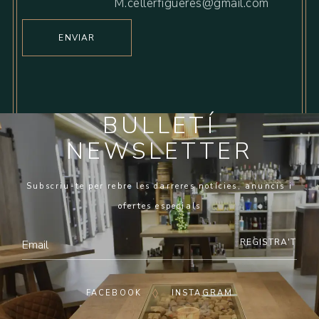
M.cellerfigueres@gmail.com
ENVIAR
BULLETÍ
NEWSLETTER
Subscriu-te per rebre les darreres notícies, anuncis i
ofertes especials
REGISTRA'T
FACEBOOK
INSTAGRAM