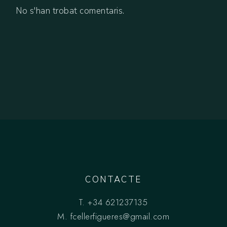
No s'han trobat comentaris.
CONTACTE
T.
+34 621237135
M.
fcellerfigueres@gmail.com