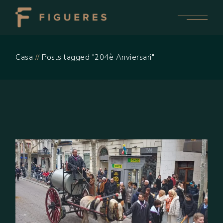
Skip
to
the
content
Casa
Posts tagged "204è Anviersari"