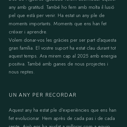
any amb gratitud. També ho fem amb molta il·lusió
pel que està per venir. Ha estat un any ple de
moments importants. Moments que ens han fet
créixer i aprendre.
Volem donar-vos les gràcies per ser part d’aquesta
gran família. El vostre suport ha estat clau durant tot
aquest temps. Ara mirem cap al 2025 amb energia
positiva. També amb ganes de nous projectes i
nous reptes.
UN ANY PER RECORDAR
Aquest any ha estat ple d’experiències que ens han
fet evolucionar. Hem après de cada pas i de cada
repte. Això ens ha ajudat a millorar com a equip.