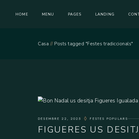
Skip
to
the
Garnatxa
Qui som
HOME
MENU
PAGES
LANDING
CON
content
Botiga
Gallery
Inici
Blog List
Garnatxa
Qui som
Casa
Posts tagged "Festes tradiccionals"
Post Formats
Botiga
Gallery
Targeta regal
Inici
Blog List
Reserva
Post Formats
Coming Soon
Targeta regal
Reserva
Coming Soon
DESEMBRE 22, 2025
FESTES POPULARS
FIGUERES US DESIT