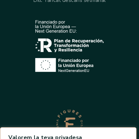
Dill: Tancat descans setmanal
Valorem la teva privadesa